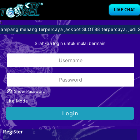
LIVE CHAT
+
 gampang menang terpercaya jackpot SLOT88 terpercaya, judi 
Silahkan login untuk mulai bermain
Show Password
Lite Mode
Login
Register