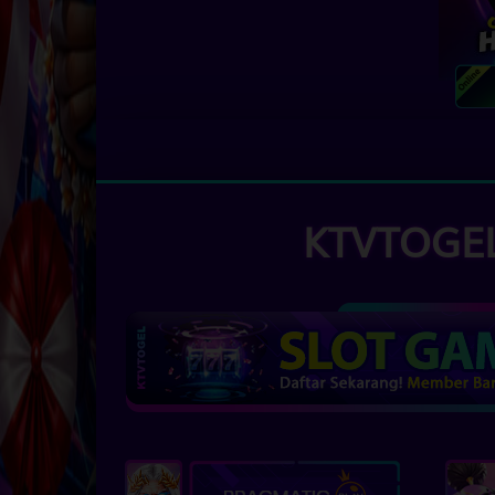
KTVTOGEL 