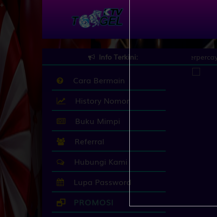
+
k situs SLOT gacor hari ini gampang menang terpercaya jackpot S
Info Terkini:
Cara Bermain
History Nomor
Buku Mimpi
Referral
Hubungi Kami
Lupa Password
PROMOSI