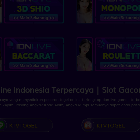
line Indonesia Terpercaya
|
Slot Gacor
caya yang menyediakan pasaran togel online terlengkap dan live games terba
nline 24jam. Pasang Angka? Kode Alam, Angka Mimpi semuanya dapat anda pasa
KTVTOGEL
KTVTOGEL