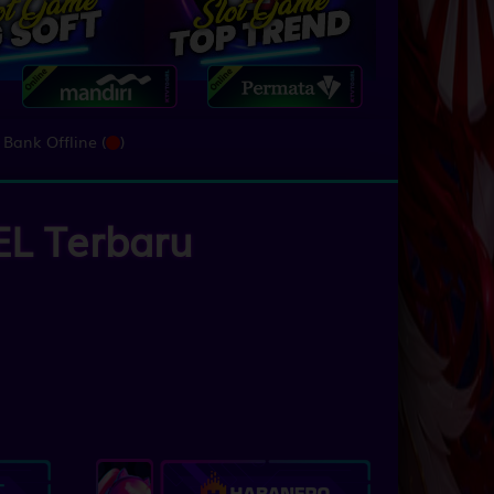
/
Bank Offline (
)
EL Terbaru