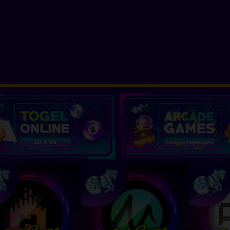
PASARAN DAN KELUARAN TOGEL
 BANK
 TOGEL